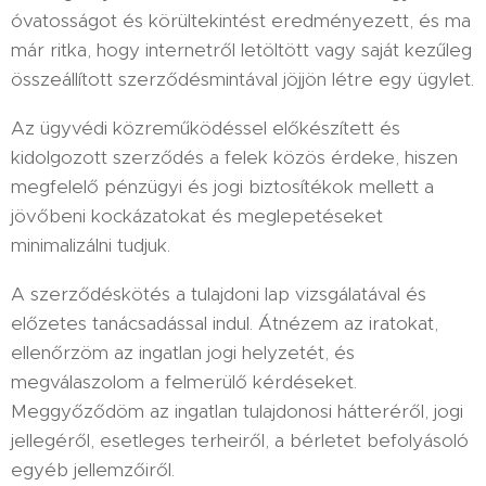
óvatosságot és körültekintést eredményezett, és ma
már ritka, hogy internetről letöltött vagy saját kezűleg
összeállított szerződésmintával jöjjön létre egy ügylet.
Az ügyvédi közreműködéssel előkészített és
kidolgozott szerződés a felek közös érdeke, hiszen
megfelelő pénzügyi és jogi biztosítékok mellett a
jövőbeni kockázatokat és meglepetéseket
minimalizálni tudjuk.
A szerződéskötés a tulajdoni lap vizsgálatával és
előzetes tanácsadással indul. Átnézem az iratokat,
ellenőrzöm az ingatlan jogi helyzetét, és
megválaszolom a felmerülő kérdéseket.
Meggyőződöm az ingatlan tulajdonosi hátteréről, jogi
jellegéről, esetleges terheiről, a bérletet befolyásoló
egyéb jellemzőiről.