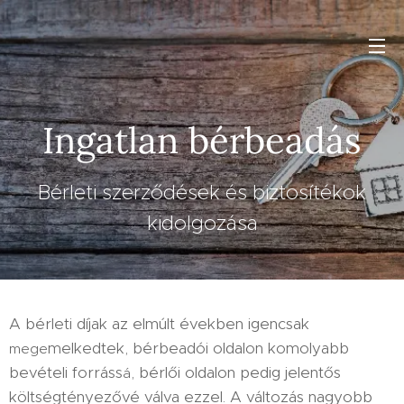
Ingatlan bérbeadás
Bérleti szerződések és biztosítékok
kidolgozása
A bérleti díjak az elmúlt években igencsak
melkedtek, bérbeadói oldalon komolyabb
mege
, bérlői oldalon pedig jelentős
bevételi forráss
á
költségtényezővé válva ezzel. A változás nagyobb