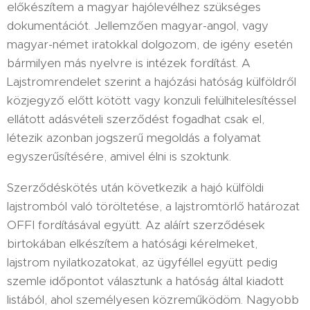
előkészítem a magyar hajólevélhez szükséges
dokumentációt. Jellemzően magyar-angol, vagy
magyar-német iratokkal dolgozom, de igény esetén
bármilyen más nyelvre is intézek fordítást. A
Lajstromrendelet szerint a hajózási hatóság külföldről
közjegyző előtt kötött vagy konzuli felülhitelesítéssel
ellátott adásvételi szerződést fogadhat csak el,
létezik azonban jogszerű megoldás a folyamat
egyszerűsítésére, amivel élni is szoktunk.
Szerződéskötés után következik a hajó külföldi
lajstromból való töröltetése, a lajstromtörlő határozat
OFFI fordításával együtt. Az aláírt szerződések
birtokában elkészítem a hatósági kérelmeket,
lajstrom nyilatkozatokat, az ügyféllel együtt pedig
szemle időpontot választunk a hatóság által kiadott
listából, ahol személyesen közreműködöm. Nagyobb