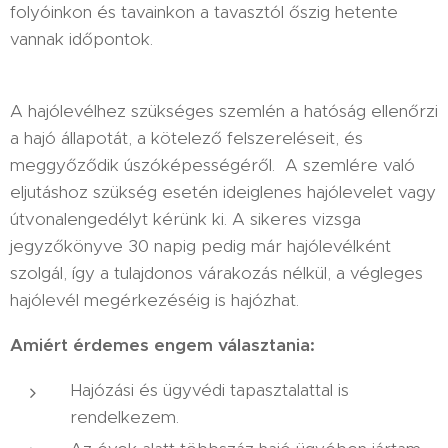
folyóinkon és tavainkon a tavasztól őszig hetente
vannak időpontok.
A hajólevélhez szükséges szemlén a hatóság ellenőrzi
a hajó állapotát, a kötelező felszereléseit, és
meggyőződik úszóképességéről. A szemlére való
eljutáshoz szükség esetén ideiglenes hajólevelet vagy
útvonalengedélyt kérünk ki. A sikeres vizsga
jegyzőkönyve 30 napig pedig már hajólevélként
szolgál, így a tulajdonos várakozás nélkül, a végleges
hajólevél megérkezéséig is hajózhat.
Amiért érdemes engem választania:
Hajózási és ügyvédi tapasztalattal is
rendelkezem.