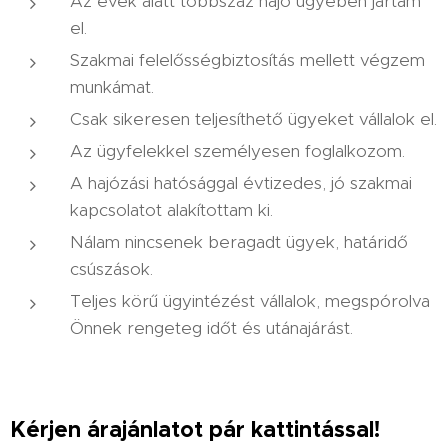
Az évek alatt többszáz hajó ügyében jártam
el.
Szakmai felelősségbiztosítás mellett végzem
munkámat.
Csak sikeresen teljesíthető ügyeket vállalok el.
Az ügyfelekkel személyesen foglalkozom.
A hajózási hatósággal évtizedes, jó szakmai
kapcsolatot alakítottam ki.
Nálam nincsenek beragadt ügyek, határidő
csúszások.
Teljes körű ügyintézést vállalok, megspórolva
Önnek rengeteg időt és utánajárást.
Kérjen árajánlatot pár kattintással!