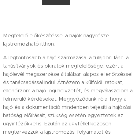
Megfelelő előkészítéssel a hajók nagyrésze
lajstromozható itthon.
A legfontosabb a hajó származása, a tulajdoni lánc, a
tanúsítványok és okiratok megfelelősége, ezért a
hajólevél megszerzése általában alapos ellenőrzéssel
és tanácsadással indul. Átnézem a külföldi iratokat,
ellenőrzöm a hajó jogi helyzetét, és megválaszolom a
felmerülő kérdéseket. Meggyőződünk róla, hogy a
hajó és a dokumentáció mindenben teljesíti a hajózási
hatóság előírásait, szükség esetén egyeztetek az
ügyintézőkkel is. Ezután az ügyféllel közösen
megtervezzük a lajstromozási folyamatot és