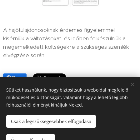
A hajótulajdonosoknak érdemes figyelemmel
kísérniük a változásokat, és időben felkészülniük a
megemelkedett költségekre a szükséges szemlék
elvégzése során.
Share
Sütiket használunk, hogy biztosítsuk a weboldal megfelelő
működését és biztonságát, valamint hogy a lehető legjobb
felhasználói élményt kínáljuk Neked.
Sütik
Csak a legszükségesebbek elfogadása
Nyelvek