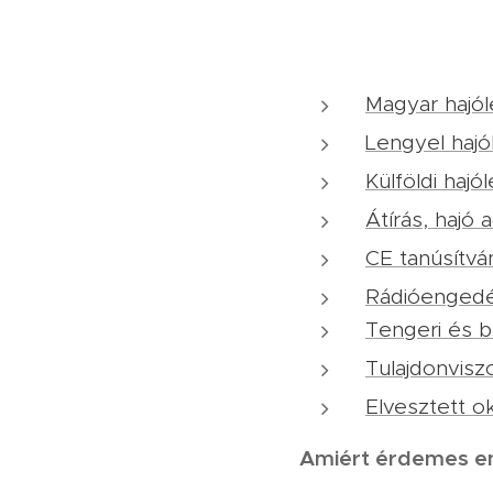
Magyar hajó
Lengyel hajó
Külföldi hajól
Átírás, hajó 
CE tanúsítvá
Rádióengedé
Tengeri és be
Tulajdonvis
Elvesztett o
Amiért érdemes en