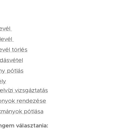
levél
levél
evél törlés
adásvétel
ny pótlás
ly
lvízi vizsgáztatás
zonyok rendezése
kmányok pótlása
gem választania: