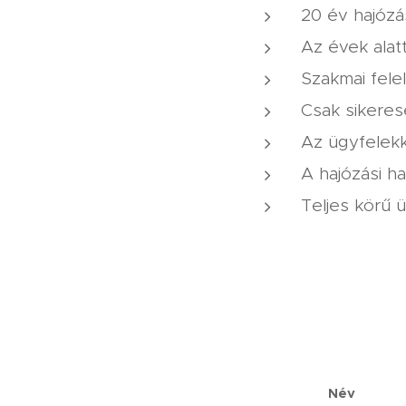
20 év hajózá
Az évek alat
Szakmai fele
Csak sikeres
Az ügyfelek
A hajózási ha
Teljes körű ü
Név