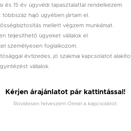
si és 15 év ügyvédi tapasztalattal rendelkezem.
t többszáz hajó ügyében jártam el.
lősségbiztosítás mellett végzem munkámat.
en teljesíthető ügyeket vállalok el.
kel személyesen foglalkozom.
tósággal évtizedes, jó szakmai kapcsolatot alakítot
gyintézést vállalok.
Kérjen árajánlatot pár kattintással!
Rövidesen felveszem Önnel a kapcsolatot.