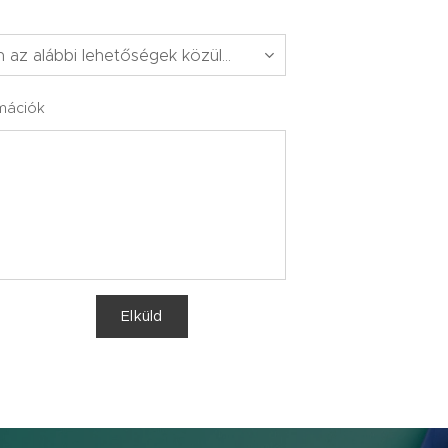
mációk
Elküld