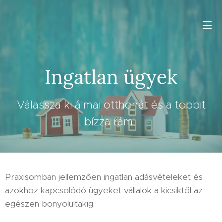
Ingatlan ügyek
Válassza ki álmai otthonát és a többit
bízza rám!
Praxisomban jellemzően ingatlan adásvételeket és
azokhoz kapcsolódó ügyeket vállalok a kicsiktől az
egészen bonyolultakig.